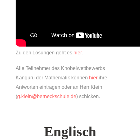
Klasse 4
Die Trainingspläne der Klassen 4 finden Sie
hier
.
Zu den Lösungen geht es
hier
.
Alle Teilnehmer des Knobelwettbewerbs
Känguru der Mathematik können
hier
ihre
Antworten eintragen oder an Herr Klein
(
g.klein@berneckschule.de
) schicken.
Englisch